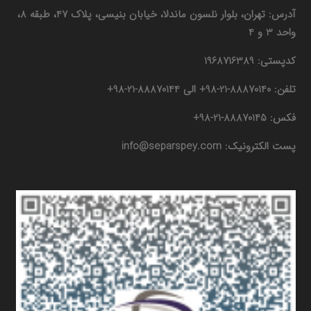
آدرس: تهران، بلوار نلسون ماندلا، خیابان بنیسی، پلاک 47، طبقه 8،
واحد 3 و 4
کدپستی: 1968716389
تلفن: 88870140-21-98+ الی 88870144-21-98+
فکس: 88870145-21-98+
پست الکترونیک: info@separspey.com